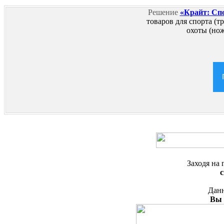
Решение
«Крайт: Сп
товаров для спорта (т
охоты (нож
Заходя на
Данн
Вы 