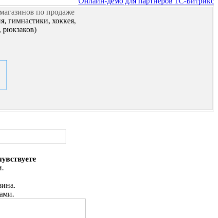
Онлайн-демо для партнеров 1С-Битрикс
-магазинов по продаже
я, гимнастики, хоккея,
, рюкзаков)
чувствуете
и.
зина.
ами.