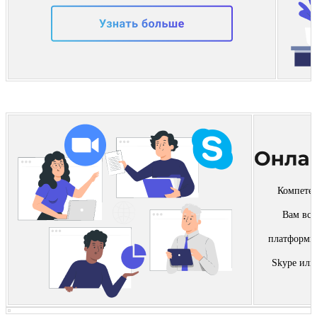
Компетен
Вам вс
платформы 
п
Skype или