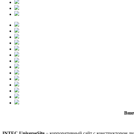
Вни
INTEC.UniverseSite
− корпоративный сайт с конструктором диз