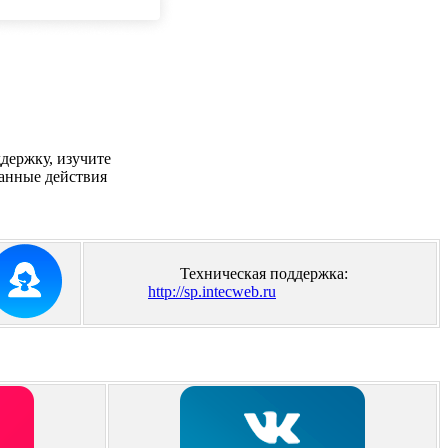
ддержку, изучите
санные действия
Техническая поддержка:
http://sp.intecweb.ru