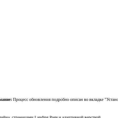
мание
:
Процесс обновления подробно описан во вкладке "Устан
айна, страницами Landing Page и адаптивной версткой.