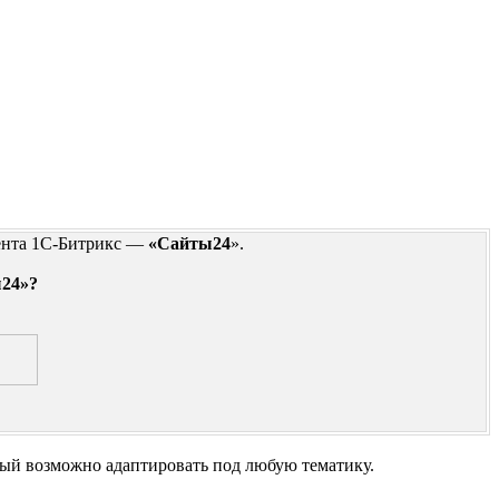
ента 1С-Битрикс —
«Сайты24
».
ы24»?
рый возможно адаптировать под любую тематику.