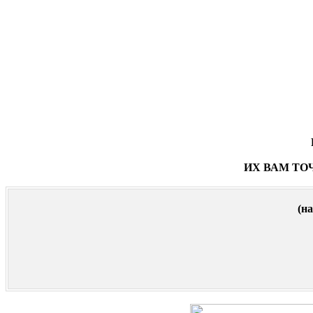
ИХ ВАМ ТО
(н