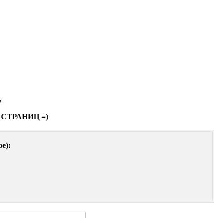
,
СТРАНИЦ =)
е):