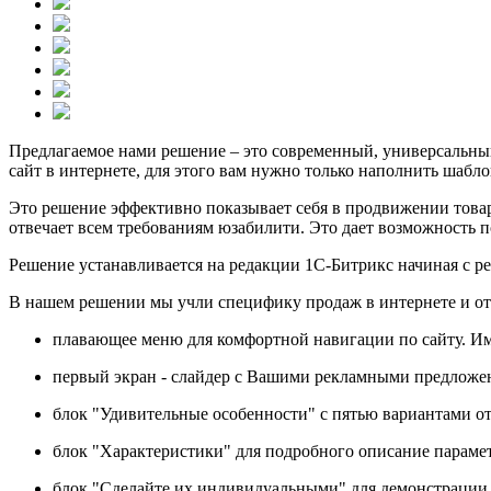
Предлагаемое нами решение – это современный, универсальный
сайт в интернете, для этого вам нужно только наполнить шаб
Это решение эффективно показывает себя в продвижении товар
отвечает всем требованиям юзабилити. Это дает возможность п
Решение устанавливается на редакции 1С-Битрикс начиная с р
В нашем решении мы учли специфику продаж в интернете и отр
плавающее меню для комфортной навигации по сайту. Им
первый экран - слайдер с Вашими рекламными предложе
блок "Удивительные особенности" с пятью вариантами о
блок "Характеристики" для подробного описание парамет
блок "Сделайте их индивидуальными" для демонстрации 