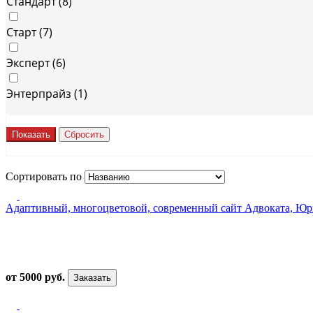
Стандарт (
8
)
Старт (
7
)
Эксперт (
6
)
Энтерпрайз (
1
)
Сортировать по
Адаптивный, многоцветовой, современный сайт Адвоката, Юр
от 5000 руб.
Заказать